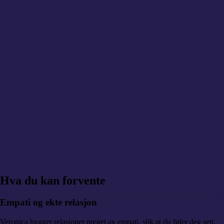
Hva
du kan forvente
Empati og ekte relasjon
Veronica bygger relasjoner preget av empati, slik at du føler deg sett,