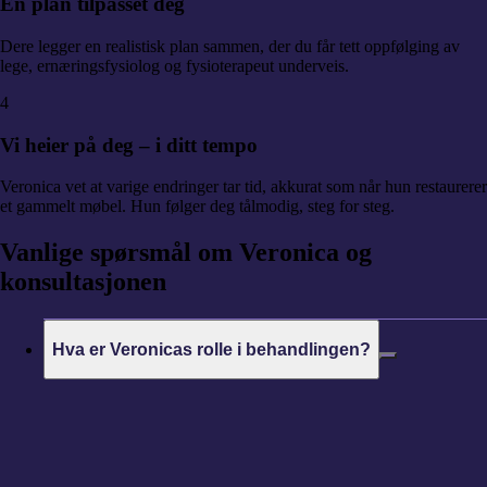
En plan tilpasset deg
Dere legger en realistisk plan sammen, der du får tett oppfølging av
lege, ernæringsfysiolog og fysioterapeut underveis.
4
Vi heier på deg – i ditt tempo
Veronica vet at varige endringer tar tid, akkurat som når hun restaurerer
et gammelt møbel. Hun følger deg tålmodig, steg for steg.
Vanlige
spørsmål om Veronica og
konsultasjonen
Hva er Veronicas rolle i behandlingen?