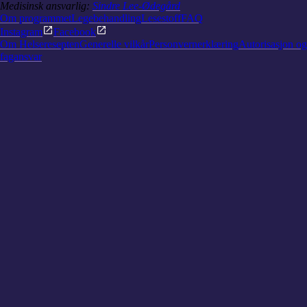
Medisinsk ansvarlig:
Sindre Lee-Ødegård
Om programmet
Legebehandling
Lesestoff
FAQ
Instagram
Facebook
Om Helseresepten
Generelle vilkår
Personvernerklæring
Autorisasjon og
fagansvar