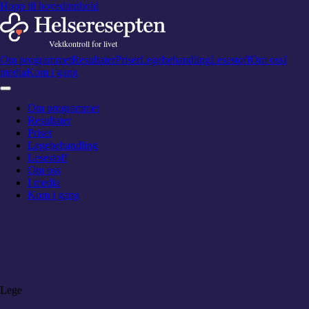
Hopp til hovedinnhold
Om programmet
Resultater
Priser
Legebehandling
Lesestoff
Om oss
I
media
Kom i gang
Om programmet
Resultater
Priser
Legebehandling
Lesestoff
Om oss
I media
Kom i gang
Lege