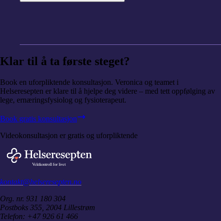
Klar til å ta første steget?
Book en uforpliktende konsultasjon. Veronica og teamet i
Helseresepten er klare til å hjelpe deg videre – med tett oppfølging av
lege, ernæringsfysiolog og fysioterapeut.
Book gratis konsultasjon
Videokonsultasjon er gratis og uforpliktende
kontakt@helseresepten.no
Org. nr.
931 180 304
Postboks 355, 2004 Lillestrøm
Telefon: +47 926 61 466