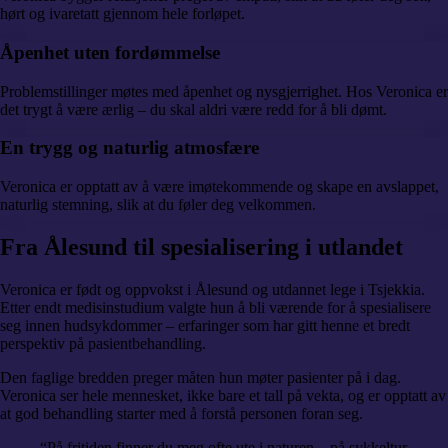
hørt og ivaretatt gjennom hele forløpet.
Åpenhet uten fordømmelse
Problemstillinger møtes med åpenhet og nysgjerrighet. Hos Veronica er
det trygt å være ærlig – du skal aldri være redd for å bli dømt.
En trygg og naturlig atmosfære
Veronica er opptatt av å være imøtekommende og skape en avslappet,
naturlig stemning, slik at du føler deg velkommen.
Fra
Ålesund til spesialisering i utlandet
Veronica er født og oppvokst i Ålesund og utdannet lege i Tsjekkia.
Etter endt medisinstudium valgte hun å bli værende for å spesialisere
seg innen hudsykdommer – erfaringer som har gitt henne et bredt
perspektiv på pasientbehandling.
Den faglige bredden preger måten hun møter pasienter på i dag.
Veronica ser hele mennesket, ikke bare et tall på vekta, og er opptatt av
at god behandling starter med å forstå personen foran seg.
“
På fritiden finner du meg ofte ute i naturen – på sykkeltur