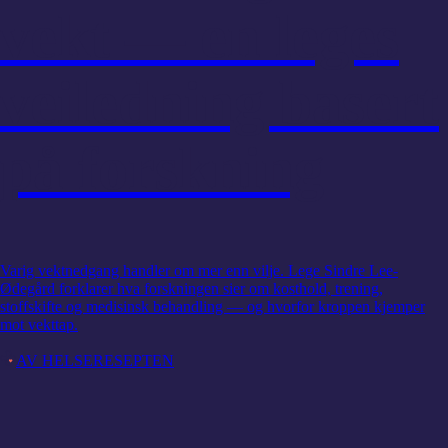
vekt — en leges
veiledning basert
på forskning
Varig vektnedgang handler om mer enn vilje. Lege Sindre Lee-
Ødegård forklarer hva forskningen sier om kosthold, trening,
stoffskifte og medisinsk behandling — og hvorfor kroppen kjemper
mot vekttap.
AV HELSERESEPTEN
Slankemedisiner
Slankesprøyte og synet — NAION, semaglutid og