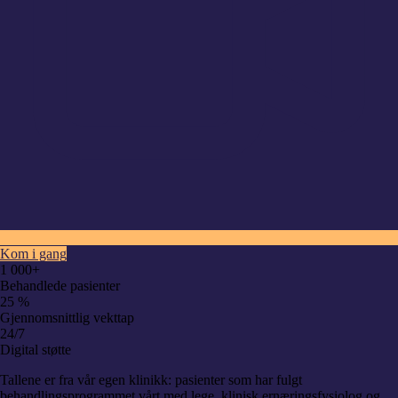
Kom i gang
1 000+
Behandlede pasienter
25 %
Gjennomsnittlig vekttap
24/7
Digital støtte
Tallene er fra vår egen klinikk: pasienter som har fulgt
behandlingsprogrammet vårt med lege, klinisk ernæringsfysiolog og