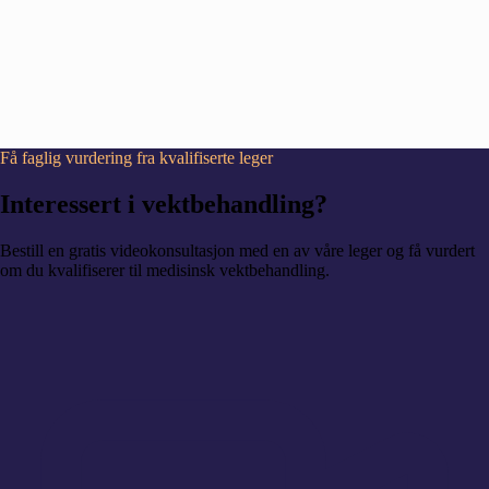
Få faglig vurdering fra kvalifiserte leger
Interessert i vektbehandling?
Bestill en gratis videokonsultasjon med en av våre leger og få vurdert
om du kvalifiserer til medisinsk vektbehandling.