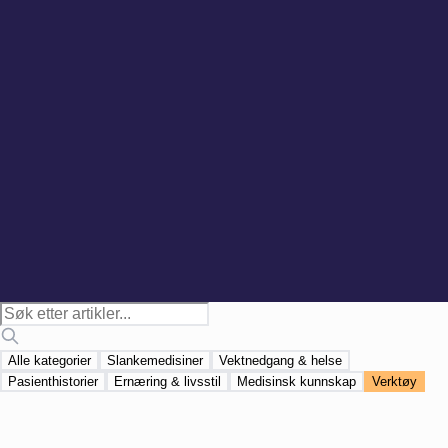
risiko for synstap
AV HELSERESEPTEN
Slankemedisiner
Bivirkninger av slankesprøyte — hva du bør vite
(2026)
AV HELSERESEPTEN
Ernæring & livsstil
Hvordan bli kvitt matstøy? 6 ting som faktisk roer
tankene om mat
AV HELSERESEPTEN
Alle kategorier
Slankemedisiner
Vektnedgang & helse
Pasienthistorier
Ernæring & livsstil
Medisinsk kunnskap
Verktøy