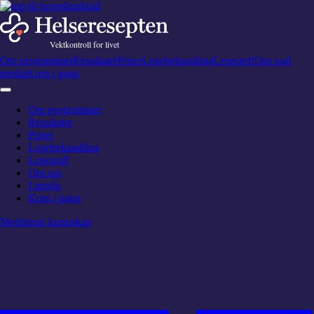
Hopp til hovedinnhold
Om programmet
Resultater
Priser
Legebehandling
Lesestoff
Om oss
I
media
Kom i gang
Om programmet
Resultater
Priser
Legebehandling
Lesestoff
Om oss
I media
Kom i gang
Medisinsk kunnskap
Hvordan gå ned i